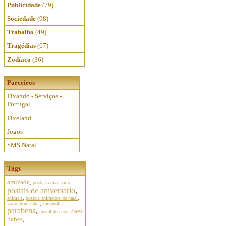
Publicidade
(79)
Sociedade
(98)
Trabalho
(49)
Tragédias
(67)
Zodíaco
(36)
Parceiros
Fixando - Serviços -
Portugal
Fixeland
Jogos
SMS Natal
Tags
amizade
,
postais aniversario
,
postais de aniversario
,
animais
,
postais animados de natal
,
votos bom natal
,
carnaval
,
parabens
,
caes
postal de anos
,
bebes
,