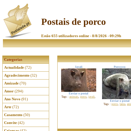
Postais de porco
Estão 655 utilizadores online - 8/8/2026 - 09:29h
Categorias
Actualidade
(72)
Javali
Porccccco
Agradecimento
(32)
Amizade
(70)
Amor
(294)
Enviar o postal
Tags :
animais
,
porco
,
javali
,
Ano Novo
(91)
Enviar o postal
Tags :
porco
,
lama
,
ani
Arte
(72)
Casamento
(50)
Convite
(42)
Crianças
(42)