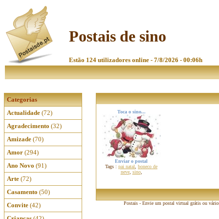
Postais de sino
Estão 124 utilizadores online - 7/8/2026 - 00:06h
Categorias
Actualidade
(72)
Toca o sino...
Agradecimento
(32)
Amizade
(70)
Amor
(294)
Enviar o postal
Ano Novo
(91)
Tags :
pai natal
,
boneco de
neve
,
sino
,
Arte
(72)
Casamento
(50)
Postais - Envie um postal virtual grátis ou vári
Convite
(42)
Crianças
(42)