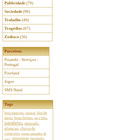
Publicidade
(79)
Sociedade
(98)
Trabalho
(49)
Tragédias
(67)
Zodíaco
(36)
Parceiros
Fixando - Serviços -
Portugal
Fixeland
Jogos
SMS Natal
Tags
boa pascoa
,
dia de
carnaval
,
anos
,
boas festas
,
pai e filho
,
parabens
,
amizade
,
aliancas
,
chuva de
coracoes
,
postais animados de
imprimir postais
,
natal
,