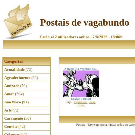
Postais de vagabundo
Estão 412 utilizadores online - 7/8/2026 - 18:06h
Categorias
Actualidade
(72)
A Dama e o Vagabundo...
Agradecimento
(32)
Amizade
(70)
Amor
(294)
Enviar o postal
Ano Novo
(91)
Tags :
vagabundo
,
dama
,
disney
,
Arte
(72)
Casamento
(50)
Postais - Envie um postal virtual grátis ou vári
Convite
(42)
Crianças
(42)