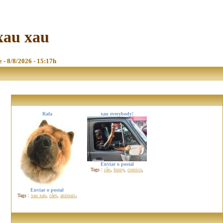
 xau xau
e - 8/8/2026 - 15:17h
Rafa
xau everybody!
Enviar o postal
Tags :
cão
,
funny
,
comico
,
Enviar o postal
Tags :
xau xau
,
cães
,
animais
,