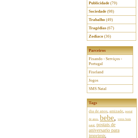
Publicidade
(79)
Sociedade
(98)
Trabalho
(49)
Tragédias
(67)
Zodíaco
(36)
Parceiros
Fixando - Serviços -
Portugal
Fixeland
Jogos
SMS Natal
Tags
dia de anos
,
amizade
,
postal
bebe
,
de anos
,
votos bom
postais de
natal
,
aniversario para
imprimir
,