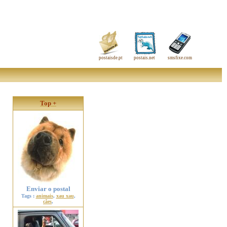
postaisde.pt
postais.net
smsfixe.com
Top +
Enviar o postal
Tags :
animais
,
xau xau
,
cães
,