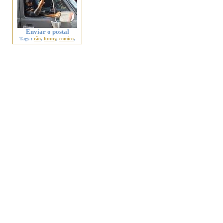
Enviar o postal
Tags :
cão
,
funny
,
comico
,