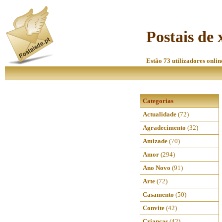
Postais de
Estão 73 utilizadores onlin
Categorias
Actualidade
(72)
Agradecimento
(32)
Amizade
(70)
Amor
(294)
Ano Novo
(91)
Arte
(72)
Casamento
(50)
Convite
(42)
Crianças
(42)