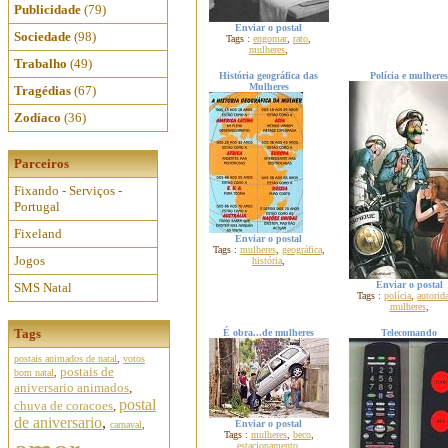
Publicidade
(79)
Enviar o postal
Sociedade
(98)
Tags :
engomar
,
rato
,
mulheres
,
Trabalho
(49)
História geográfica das
Polícia e mulheres
Mulheres
Tragédias
(67)
Zodíaco
(36)
Parceiros
Fixando - Serviços -
Portugal
Fixeland
Enviar o postal
Tags :
mulheres
,
geográfica
,
Jogos
história
,
Enviar o postal
SMS Natal
Tags :
polícia
,
autorid
mulheres
,
Tags
É obra...de mulheres
Telecomando
postais animados de natal
,
votos
postais de
bom natal
,
aniversario animados
,
postal
chuva de coracoes
,
de aniversario
,
Enviar o postal
carnaval
,
Tags :
mulheres
,
beco
,
estacionamento
,