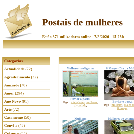
Postais de mulheres
Estão 371 utilizadores online - 7/8/2026 - 15:28h
Categorias
Actualidade
(72)
Mulheres inteligentes
8 Março - Dia da Mu
Agradecimento
(32)
Amizade
(70)
Amor
(294)
Enviar o postal
Ano Novo
(91)
Enviar o postal
Tags :
inteligentes
,
mulheres
,
Tags :
mulheres
,
dia da 
divorciada
,
8 março
,
Arte
(72)
Casamento
(50)
Mulheres
Mulheres ao volante
Convite
(42)
Crianças
(42)