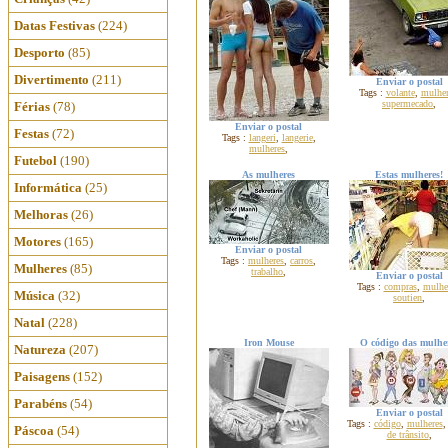
Datas Festivas
(224)
Desporto
(85)
Divertimento
(211)
Enviar o postal
Tags :
volante
,
mulher
supermecado
,
Férias
(78)
Enviar o postal
Festas
(72)
Tags :
langeri
,
langerie
,
mulheres
,
Futebol
(190)
As mulheres
Estas mulheres!
Informática
(25)
Melhoras
(26)
Motores
(165)
Enviar o postal
Tags :
mulheres
,
carros
,
Mulheres
(85)
trabalho
,
Enviar o postal
Tags :
compras
,
mulhe
Música
(32)
soutien
,
Natal
(228)
Iron Mouse
O código das mulhe
Natureza
(207)
Paisagens
(152)
Parabéns
(54)
Enviar o postal
Tags :
código
,
mulheres
Páscoa
(54)
de trânsito
,