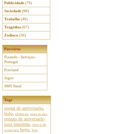
Publicidade
(79)
Sociedade
(98)
Trabalho
(49)
Tragédias
(67)
Zodíaco
(36)
Parceiros
Fixando - Serviços -
Portugal
Fixeland
Jogos
SMS Natal
Tags
postal de aniversario
,
bolo
,
aliancas
,
postal de anos
,
postais de aniversario
para imprimir
,
chuva de
beijo
,
coracoes
,
boa