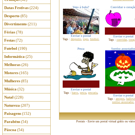
Datas Festivas
(224)
Vens à bola?
Convidar o coraçã
Desporto
(85)
Divertimento
(211)
Férias
(78)
Enviar o postal
Enviar o postal
Tags :
desporto
,
jogo
,
futebol
,
Festas
(72)
Tags :
convidar
,
coraç
Futebol
(190)
Pesca
Sorriso assustado
Informática
(25)
Melhoras
(26)
Motores
(165)
Mulheres
(85)
Música
(32)
Enviar o postal
Tags :
barco
,
pesca
,
pescaria
,
Enviar o postal
Natal
(228)
Tags :
amigos
,
hallow
sorriso assustador
,
Natureza
(207)
Paisagens
(152)
Parabéns
(54)
Postais - Envie um postal virtual grátis ou vári
Páscoa
(54)