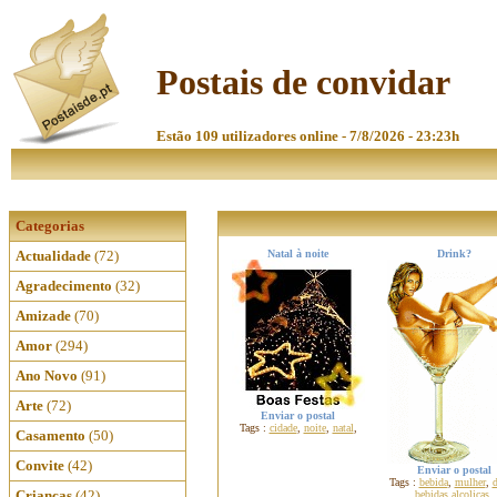
Postais de convidar
Estão 109 utilizadores online - 7/8/2026 - 23:23h
Categorias
Actualidade
(72)
Natal à noite
Drink?
Agradecimento
(32)
Amizade
(70)
Amor
(294)
Ano Novo
(91)
Arte
(72)
Enviar o postal
Tags :
cidade
,
noite
,
natal
,
Casamento
(50)
Convite
(42)
Enviar o postal
Tags :
bebida
,
mulher
,
d
Crianças
(42)
bebidas alcolicas
,