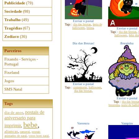
Publicidade
(79)
Sociedade
(98)
Trabalho
(49)
Enviar o postal
Tags :
dia das bruxas
,
festa de
Tragédias
(67)
halloween
,
bruxa
,
Enviar o postal
Tags :
dia das bruxas
,
halloween
,
feliz dia
Zodíaco
(36)
Dia das Bruxas!
Bruxinha
Parceiros
Fixando - Serviços -
Portugal
Fixeland
Jogos
Enviar o postal
Tags :
comemorar
,
halloween
,
SMS Natal
dia das bruxas
,
Enviar o postal
Tags :
dia das bruxa
Tags
bruxinha
,
noite de hall
postais de
dia de anos
,
aniversario para
bebe
,
Vassoura
Vampiro
imprimir
,
aliancas
,
carnaval
,
postais
animados de natal
,
votos bom natal
,