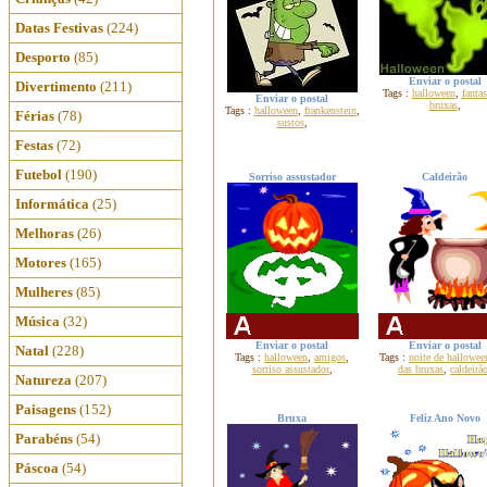
Datas Festivas
(224)
Desporto
(85)
Enviar o postal
Divertimento
(211)
Tags :
halloween
,
fanta
Enviar o postal
bruxas
,
Tags :
halloween
,
frankenstein
,
Férias
(78)
sustos
,
Festas
(72)
Futebol
(190)
Sorriso assustador
Caldeirão
Informática
(25)
Melhoras
(26)
Motores
(165)
Mulheres
(85)
Música
(32)
Enviar o postal
Enviar o postal
Natal
(228)
Tags :
halloween
,
amigos
,
Tags :
noite de hallowee
sorriso assustador
,
das bruxas
,
caldeirã
Natureza
(207)
Paisagens
(152)
Bruxa
Feliz Ano Novo
Parabéns
(54)
Páscoa
(54)