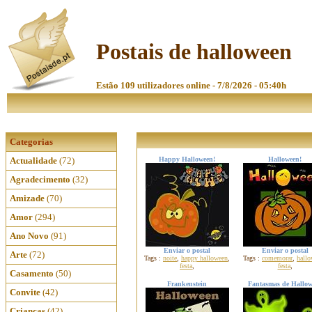
Postais de halloween
Estão 109 utilizadores online - 7/8/2026 - 05:40h
Categorias
Actualidade
(72)
Happy Halloween!
Halloween!
Agradecimento
(32)
Amizade
(70)
Amor
(294)
Ano Novo
(91)
Enviar o postal
Enviar o postal
Arte
(72)
Tags :
noite
,
happy halloween
,
Tags :
comemorar
,
hall
festa
,
festa
,
Casamento
(50)
Frankenstein
Fantasmas de Hallow
Convite
(42)
Crianças
(42)