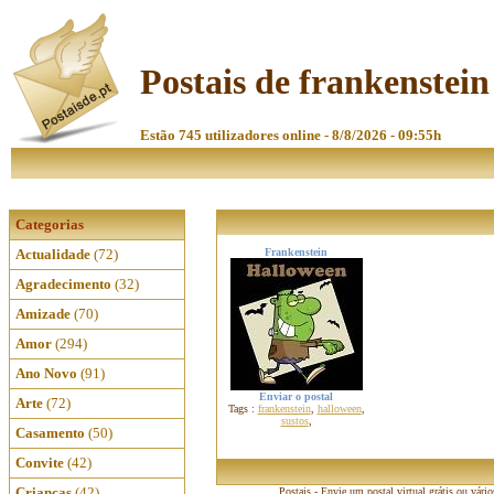
Postais de frankenstein
Estão 745 utilizadores online - 8/8/2026 - 09:55h
Categorias
Actualidade
(72)
Frankenstein
Agradecimento
(32)
Amizade
(70)
Amor
(294)
Ano Novo
(91)
Enviar o postal
Arte
(72)
Tags :
frankenstein
,
halloween
,
sustos
,
Casamento
(50)
Convite
(42)
Crianças
(42)
Postais - Envie um postal virtual grátis ou vári