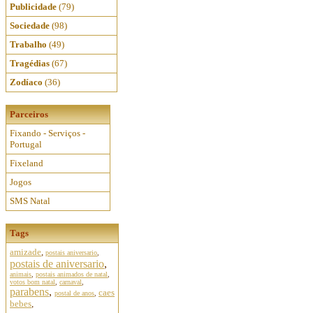
Publicidade
(79)
Sociedade
(98)
Trabalho
(49)
Tragédias
(67)
Zodíaco
(36)
Parceiros
Fixando - Serviços -
Portugal
Fixeland
Jogos
SMS Natal
Tags
amizade
,
postais aniversario
,
postais de aniversario
,
animais
,
postais animados de natal
,
votos bom natal
,
carnaval
,
parabens
,
caes
postal de anos
,
bebes
,