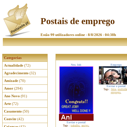
Postais de emprego
Estão 99 utilizadores online - 8/8/2026 - 04:38h
Categorias
Actualidade
(72)
New Job
Emprego
Agradecimento
(32)
Amizade
(70)
Enviar o postal
Amor
(294)
Tags :
feira
,
multidã
emprego
,
Ano Novo
(91)
Arte
(72)
Casamento
(50)
Convite
(42)
Enviar o postal
Tags :
trabalho
,
amigo
,
Crianças
(42)