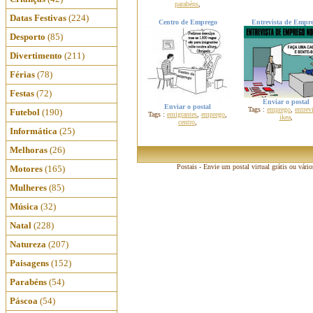
parabéns
,
Datas Festivas
(224)
Centro de Emprego
Entrevista de Empr
Desporto
(85)
Divertimento
(211)
Férias
(78)
Festas
(72)
Enviar o postal
Enviar o postal
Tags :
emprego
,
entrev
Futebol
(190)
Tags :
emigrantes
,
emprego
,
ikea
,
centro
,
Informática
(25)
Melhoras
(26)
Postais - Envie um postal virtual grátis ou vári
Motores
(165)
Mulheres
(85)
Música
(32)
Natal
(228)
Natureza
(207)
Paisagens
(152)
Parabéns
(54)
Páscoa
(54)