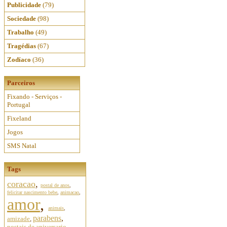
Publicidade
(79)
Sociedade
(98)
Trabalho
(49)
Tragédias
(67)
Zodíaco
(36)
Parceiros
Fixando - Serviços -
Portugal
Fixeland
Jogos
SMS Natal
Tags
coracao
,
postal de anos
,
felicitar nascimento bebe
,
animacao
,
amor
,
animais
,
parabens
,
amizade
,
postais de aniversario