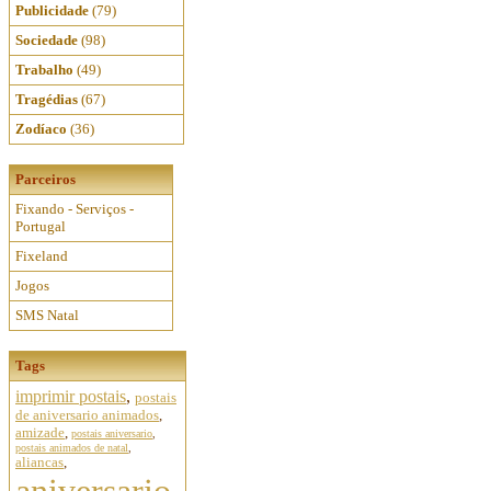
Publicidade
(79)
Sociedade
(98)
Trabalho
(49)
Tragédias
(67)
Zodíaco
(36)
Parceiros
Fixando - Serviços -
Portugal
Fixeland
Jogos
SMS Natal
Tags
imprimir postais
,
postais
de aniversario animados
,
amizade
,
postais aniversario
,
postais animados de natal
,
aliancas
,