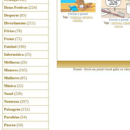
Datas Festivas
(224)
Enviar o postal
Desporto
(85)
Tags :
ginástica
,
emprego
,
Enviar o postal
trabalho
,
Divertimento
(211)
Tags :
emprego
,
traba
escova
,
Férias
(78)
Festas
(72)
Futebol
(190)
Informática
(25)
Melhoras
(26)
Postais - Envie um postal virtual grátis ou vári
Motores
(165)
Mulheres
(85)
Música
(32)
Natal
(228)
Natureza
(207)
Paisagens
(152)
Parabéns
(54)
Páscoa
(54)