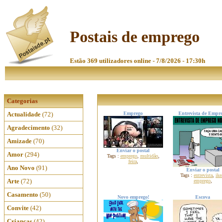
Postais de emprego
Estão 369 utilizadores online - 7/8/2026 - 17:30h
Categorias
Actualidade
(72)
Emprego
Entrevista de Empr
Agradecimento
(32)
Amizade
(70)
Enviar o postal
Amor
(294)
Tags :
emprego
,
multidão
,
feira
,
Ano Novo
(91)
Enviar o postal
Tags :
entrevista
,
ike
Arte
(72)
emprego
,
Casamento
(50)
Novo emprego!
Escova
Convite
(42)
Crianças
(42)