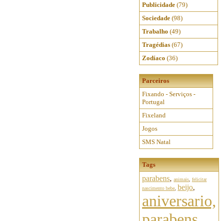
Publicidade
(79)
Sociedade
(98)
Trabalho
(49)
Tragédias
(67)
Zodíaco
(36)
Parceiros
Fixando - Serviços -
Portugal
Fixeland
Jogos
SMS Natal
Tags
parabens
,
animais
,
felicitar
beijo
,
nascimento bebe
,
aniversario,
parabens,