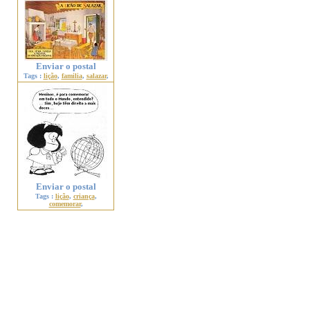
Enviar o postal
Tags :
lição
,
familia
,
salazar
,
Enviar o postal
Tags :
lição
,
criança
,
comemorar
,