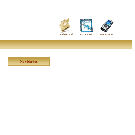
postaisde.pt
postais.net
smsfixe.com
Novidades