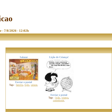
icao
e - 7/8/2026 - 12:02h
Salazar
Lição de Criança!
Enviar o postal
Tags :
familia
,
lição
,
salazar
,
Enviar o postal
Tags :
lição
,
criança
,
comemorar
,