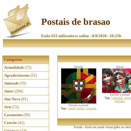
Postais de brasao
Estão 652 utilizadores online - 8/8/2026 - 20:25h
Categorias
Actualidade
(72)
Brasão
Ninas
Agradecimento
(32)
Amizade
(70)
Amor
(294)
Enviar o postal
Tags :
nacional
,
portu
Ano Novo
(91)
pinturas
,
Enviar o postal
Arte
(72)
Tags :
nação
,
brasão
,
portugal
,
Casamento
(50)
Convite
(42)
Postais - Envie um postal virtual grátis ou vári
Crianças
(42)