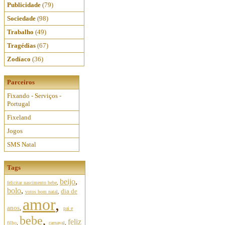
Publicidade
(79)
Sociedade
(98)
Trabalho
(49)
Tragédias
(67)
Zodíaco
(36)
Parceiros
Fixando - Serviços -
Portugal
Fixeland
Jogos
SMS Natal
Tags
beijo
,
felicitar nascimento bebe
,
bolo
,
dia de
votos bom natal
,
amor
,
anos
,
pai e
bebe
,
feliz
filho
,
carnaval
,