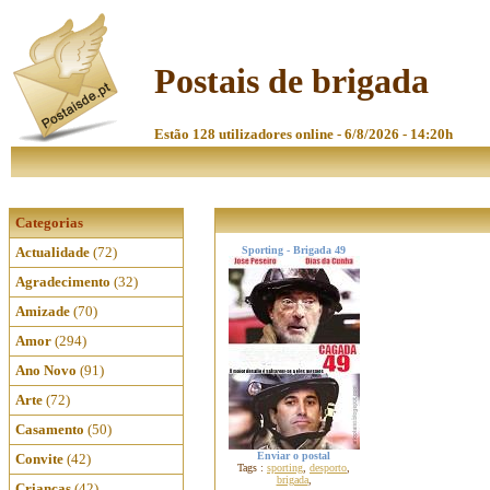
Postais de brigada
Estão 128 utilizadores online - 6/8/2026 - 14:20h
Categorias
Actualidade
(72)
Sporting - Brigada 49
Agradecimento
(32)
Amizade
(70)
Amor
(294)
Ano Novo
(91)
Arte
(72)
Casamento
(50)
Enviar o postal
Convite
(42)
Tags :
sporting
,
desporto
,
brigada
,
Crianças
(42)