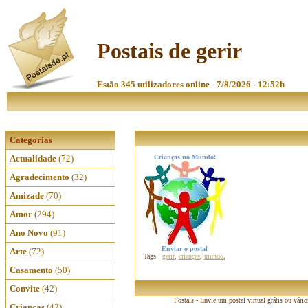
Postais de gerir
Estão 345 utilizadores online - 7/8/2026 - 12:52h
Categorias
Actualidade
(72)
Crianças no Mundo!
Agradecimento
(32)
Amizade
(70)
Amor
(294)
Ano Novo
(91)
Enviar o postal
Arte
(72)
Tags :
gerir
,
crianças
,
mundo
,
Casamento
(50)
Convite
(42)
Postais - Envie um postal virtual grátis ou vári
Crianças
(42)