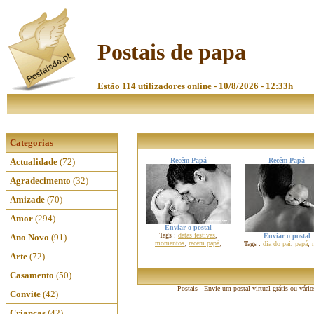
Postais de papa
Estão 114 utilizadores online - 10/8/2026 - 12:33h
Categorias
Actualidade
(72)
Recém Papá
Recém Papá
Agradecimento
(32)
Amizade
(70)
Amor
(294)
Enviar o postal
Tags :
datas festivas
,
Ano Novo
(91)
Enviar o postal
momentos
,
recém papá
,
Tags :
dia do pai
,
papá
,
Arte
(72)
Casamento
(50)
Postais - Envie um postal virtual grátis ou vári
Convite
(42)
Crianças
(42)