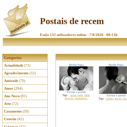
Postais de recem
Estão 132 utilizadores online - 7/8/2026 - 00:13h
Categorias
Actualidade
(72)
Recém Papá
Recém Papá
Agradecimento
(32)
Amizade
(70)
Amor
(294)
Enviar o postal
Tags :
recém papá
,
datas
Ano Novo
(91)
Enviar o postal
festivas
,
momentos
,
Tags :
recém
,
dia do pai
Arte
(72)
Casamento
(50)
Convite
(42)
Crianças
(42)