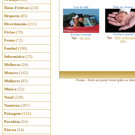
Datas Festivas
(224)
Lua de mel
Mão de criança
Desporto
(85)
Divertimento
(211)
Férias
(78)
Enviar o postal
Enviar o postal
Tags :
bébé
,
recém nas
Tags :
lua
,
mel
,
Festas
(72)
mão
,
Futebol
(190)
Informática
(25)
Melhoras
(26)
Motores
(165)
Postais - Envie um postal virtual grátis ou vári
Mulheres
(85)
Música
(32)
Natal
(228)
Natureza
(207)
Paisagens
(152)
Parabéns
(54)
Páscoa
(54)