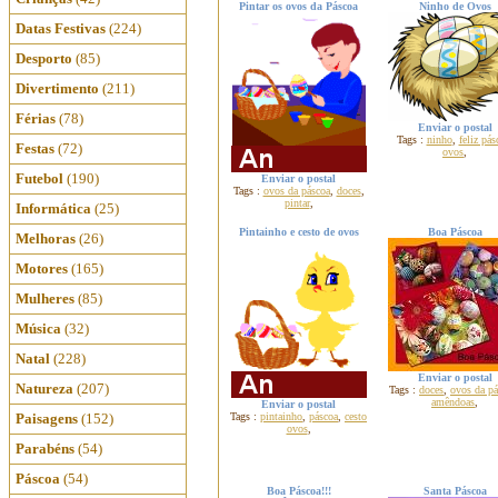
Pintar os ovos da Páscoa
Ninho de Ovos
Datas Festivas
(224)
Desporto
(85)
Divertimento
(211)
Férias
(78)
Enviar o postal
Tags :
ninho
,
feliz pás
Festas
(72)
ovos
,
Futebol
(190)
Enviar o postal
Tags :
ovos da páscoa
,
doces
,
pintar
,
Informática
(25)
Pintainho e cesto de ovos
Boa Páscoa
Melhoras
(26)
Motores
(165)
Mulheres
(85)
Música
(32)
Natal
(228)
Enviar o postal
Natureza
(207)
Tags :
doces
,
ovos da pá
amêndoas
,
Enviar o postal
Paisagens
(152)
Tags :
pintainho
,
páscoa
,
cesto
ovos
,
Parabéns
(54)
Páscoa
(54)
Boa Páscoa!!!
Santa Páscoa