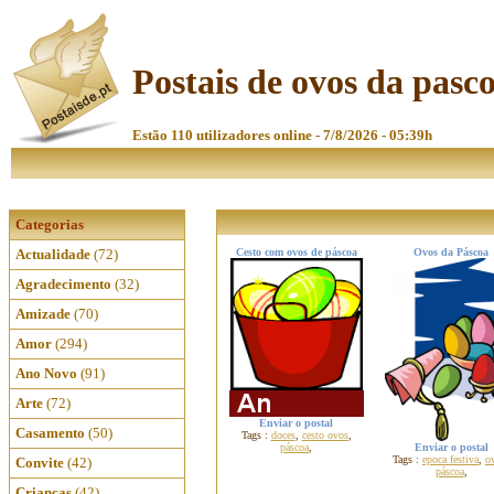
Postais de ovos da pasc
Estão 110 utilizadores online - 7/8/2026 - 05:39h
Categorias
Actualidade
(72)
Cesto com ovos de páscoa
Ovos da Páscoa
Agradecimento
(32)
Amizade
(70)
Amor
(294)
Ano Novo
(91)
Arte
(72)
Enviar o postal
Casamento
(50)
Tags :
doces
,
cesto ovos
,
páscoa
,
Enviar o postal
Tags :
epoca festiva
,
o
Convite
(42)
páscoa
,
Crianças
(42)