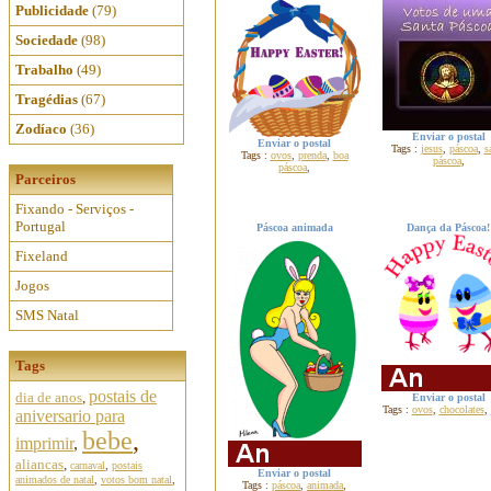
Publicidade
(79)
Sociedade
(98)
Trabalho
(49)
Tragédias
(67)
Zodíaco
(36)
Enviar o postal
Enviar o postal
Tags :
jesus
,
páscoa
,
s
Tags :
ovos
,
prenda
,
boa
páscoa
,
páscoa
,
Parceiros
Fixando - Serviços -
Portugal
Páscoa animada
Dança da Páscoa!
Fixeland
Jogos
SMS Natal
Tags
postais de
dia de anos
,
Enviar o postal
Tags :
ovos
,
chocolates
,
aniversario para
bebe
,
imprimir
,
aliancas
,
carnaval
,
postais
Enviar o postal
animados de natal
,
votos bom natal
,
Tags :
páscoa
,
animada
,