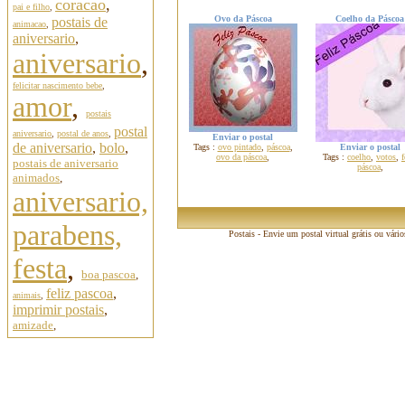
coracao
,
pai e filho
,
Ovo da Páscoa
Coelho da Páscoa
postais de
animacao
,
aniversario
,
aniversario
,
felicitar nascimento bebe
,
amor
,
postais
postal
aniversario
,
postal de anos
,
Enviar o postal
de aniversario
,
bolo
,
Tags :
ovo pintado
,
páscoa
,
Enviar o postal
ovo da páscoa
,
Tags :
coelho
,
votos
,
f
postais de aniversario
páscoa
,
animados
,
aniversario,
parabens,
Postais - Envie um postal virtual grátis ou vári
festa
,
boa pascoa
,
feliz pascoa
,
animais
,
imprimir postais
,
amizade
,