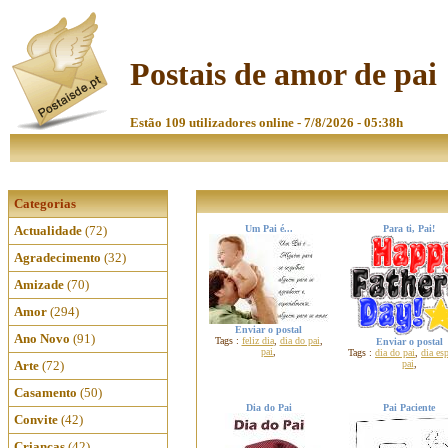
Postais de amor de pai
Estão 109 utilizadores online - 7/8/2026 - 05:38h
Categorias
Actualidade
(72)
Um Pai é...
Para ti, Pai!
Agradecimento
(32)
Amizade
(70)
Amor
(294)
Enviar o postal
Ano Novo
(91)
Tags :
feliz dia
,
dia do pai
,
Enviar o postal
pai
,
Tags :
dia do pai
,
dia esp
Arte
(72)
pai
,
Casamento
(50)
Dia do Pai
Pai Paciente
Convite
(42)
Crianças
(42)