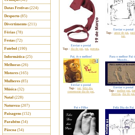
Datas Festivas
(224)
Desporto
(85)
Divertimento
(211)
Enviar o postal
Férias
(78)
Tags :
amor de pai
,
paci
pai
,
Festas
(72)
Enviar o postal
Futebol
(190)
Tags :
dia do pai
,
pai
,
gravata
,
Informática
(25)
Pai, és o melhor!
Para o melhor Pai 
Mundo...
Melhoras
(26)
Motores
(165)
Mulheres
(85)
Enviar o postal
Enviar o postal
Tags :
pai
,
feliz dia
,
Música
(32)
Tags :
melhor pai
,
da
comemorar dia do pai
,
festivas
,
dia do pai
Natal
(228)
Natureza
(207)
Pai e Filho
Feliz Dia do Pai
Paisagens
(152)
Parabéns
(54)
Páscoa
(54)