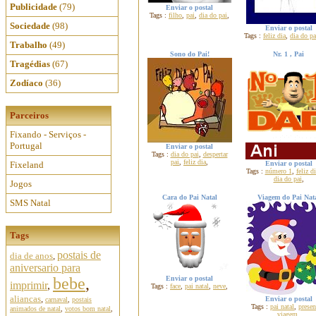
Publicidade
(79)
Enviar o postal
Tags :
filho
,
pai
,
dia do pai
,
Sociedade
(98)
Enviar o postal
Tags :
feliz dia
,
dia do pa
Trabalho
(49)
Sono do Pai!
Nr. 1 , Pai
Tragédias
(67)
Zodíaco
(36)
Parceiros
Fixando - Serviços -
Portugal
Enviar o postal
Tags :
dia do pai
,
despertar
pai
,
feliz dia
,
Fixeland
Enviar o postal
Tags :
número 1
,
feliz d
dia do pai
,
Jogos
Cara do Pai Natal
Viagem do Pai Nat
SMS Natal
Tags
postais de
dia de anos
,
aniversario para
bebe
,
Enviar o postal
imprimir
,
Tags :
face
,
pai natal
,
neve
,
aliancas
,
Enviar o postal
carnaval
,
postais
Tags :
pai natal
,
presen
animados de natal
,
votos bom natal
,
viagem
,