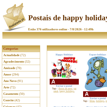
Postais de happy holida
Estão 376 utilizadores online - 7/8/2026 - 12:49h
Categorias
Actualidade
(72)
Happy Holidays
Espace holidays
Agradecimento
(32)
Amizade
(70)
Amor
(294)
Ano Novo
(91)
Enviar o postal
Arte
(72)
Tags :
flocos de neve
,
pai
natal
,
happy holidays
,
Casamento
(50)
Enviar o postal
Convite
(42)
Tags :
férias
,
holidays
,
e
Crianças
(42)