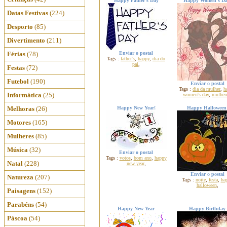
Happy Father's Day
Happy Women's Da
Datas Festivas
(224)
Desporto
(85)
Divertimento
(211)
Férias
(78)
Enviar o postal
Tags :
father's
,
happy
,
dia do
pai
,
Festas
(72)
Futebol
(190)
Enviar o postal
Tags :
dia da mulher
,
h
Informática
(25)
women's day
,
mulher
Melhoras
(26)
Happy New Year!
Happy Halloween
Motores
(165)
Mulheres
(85)
Música
(32)
Enviar o postal
Tags :
votos
,
bom ano
,
happy
Natal
(228)
new year
,
Enviar o postal
Natureza
(207)
Tags :
noite
,
festa
,
ha
halloween
,
Paisagens
(152)
Parabéns
(54)
Happy New Year
Happy Birthday
Páscoa
(54)