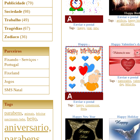
Publicidade
(79)
Sociedade
(98)
Enviar o postal
Trabalho
(49)
Tags :
artificio
,
happy bir
aniversário
,
Enviar o postal
Tragédias
(67)
Tags :
happy
,
year
,
new
,
Zodíaco
(36)
Happy...
Happy Valentine's da
Parceiros
Fixando - Serviços -
Portugal
Fixeland
Enviar o postal
Jogos
Tags :
namorados
,
valen
day
,
feliz dia
,
SMS Natal
Enviar o postal
Tags
Tags :
happy
,
comemorar
,
festa
,
parabens
,
animais
,
felicitar
Happy New Year
Happy Holiday
beijo
,
nascimento bebe
,
aniversario,
parabens,