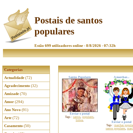
Postais de santos
populares
Estão 699 utilizadores online - 8/8/2026 - 07:32h
Categorias
Actualidade
(72)
Santos Populares
A marchar...
Agradecimento
(32)
Amizade
(70)
Amor
(294)
Ano Novo
(91)
Enviar o postal
Tags :
santos
,
populares
,
Arte
(72)
lisboa
,
Enviar o postal
Casamento
(50)
Tags :
marchas popula
santos populares
,
marc