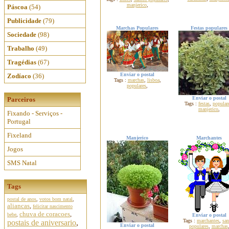
manjerico
,
Páscoa
(54)
Publicidade
(79)
Marchas Populares
Festas populares
Sociedade
(98)
Trabalho
(49)
Tragédias
(67)
Enviar o postal
Zodíaco
(36)
Tags :
marchas
,
lisboa
,
populares
,
Enviar o postal
Parceiros
Tags :
festas
,
popular
manjerico
,
Fixando - Serviços -
Portugal
Fixeland
Manjerico
Marchantes
Jogos
SMS Natal
Tags
postal de anos
,
votos bom natal
,
aliancas
,
felicitar nascimento
chuva de coracoes
,
bebe
,
Enviar o postal
Tags :
marchantes
,
san
postais de aniversario
,
Enviar o postal
populares
,
marchas