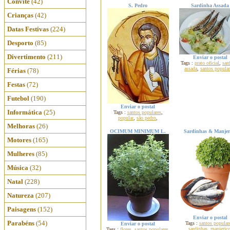
Convite
(42)
S. Pedro
Sardinha Assada
Crianças
(42)
Datas Festivas
(224)
Desporto
(85)
Divertimento
(211)
Enviar o postal
Tags :
prato oficial
,
sar
assada
,
santos popular
Férias
(78)
Festas
(72)
Futebol
(190)
Enviar o postal
Informática
(25)
Tags :
santos populares
,
popular
,
são pedro
,
Melhoras
(26)
OCIMUM MINIMUM L.
Sardinhas & Manjer
Motores
(165)
Mulheres
(85)
Música
(32)
Natal
(228)
Natureza
(207)
Paisagens
(152)
Enviar o postal
Parabéns
(54)
Tags :
santos popular
Enviar o postal
sardinhas
,
manjeric
Tags :
flores
,
santos populares
,