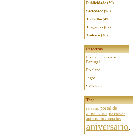
Publicidade
(79)
Sociedade
(98)
Trabalho
(49)
Tragédias
(67)
Zodíaco
(36)
Parceiros
Fixando - Serviços -
Portugal
Fixeland
Jogos
SMS Natal
Tags
postal de
pai e filho
,
aniversario
,
postais de
aniversario animados
,
aniversario
,