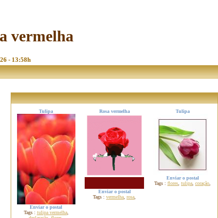
pa vermelha
026 - 13:58h
Tulipa
Rosa vermelha
Tulipa
Enviar o postal
Tags :
flores
,
tulipa
,
coração
,
Enviar o postal
Tags :
vermelha
,
rosa
,
Enviar o postal
Tags :
tulipa vermelha
,
declaração
,
flores
,