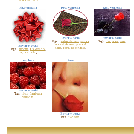
Fita vermelha
Rosa vermelha
Rosa vermelha
Enviar o postal
Enviar o postal
Tags :
postais de rosas
,
postais
Tags :
flor
,
amor
,
rosa
,
de agradecimento
,
postal de
Enviar o postal
flores
,
postal de obrigado
,
Tags :
presente
,
fita vermelha
,
laço vermelho
,
Framboesa
Rosa
Enviar o postal
Tags :
fruta
,
framboesa
,
vermelha
,
Enviar o postal
Tags :
flor
,
rosa
,