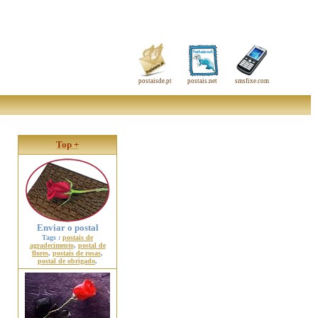
postaisde.pt
postais.net
smsfixe.com
Top +
Enviar o postal
Tags :
postais de
agradecimento
,
postal de
flores
,
postais de rosas
,
postal de obrigado
,