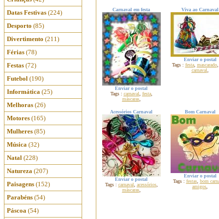
Carnaval em festa
Viva ao Carnaval
Datas Festivas
(224)
Desporto
(85)
Divertimento
(211)
Férias
(78)
Enviar o postal
Festas
(72)
Tags :
festa
,
mascarado
carnaval
,
Futebol
(190)
Enviar o postal
Informática
(25)
Tags :
carnaval
,
festa
,
máscaras
,
Melhoras
(26)
Acessórios Carnaval
Bom Carnaval
Motores
(165)
Mulheres
(85)
Música
(32)
Natal
(228)
Natureza
(207)
Enviar o postal
Enviar o postal
Tags :
festas
,
bom carn
Paisagens
(152)
Tags :
carnaval
,
acessórios
,
amigos
,
máscaras
,
Parabéns
(54)
Páscoa
(54)