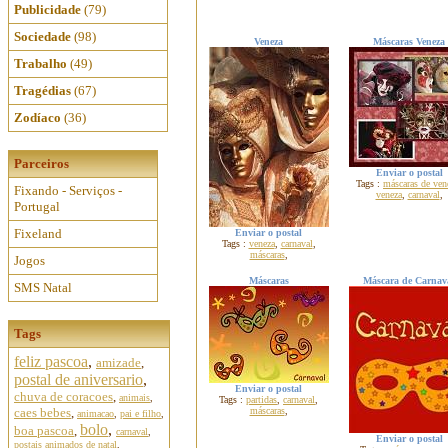
Publicidade
(79)
Sociedade
(98)
Veneza
Máscaras Veneza
Trabalho
(49)
Tragédias
(67)
Zodíaco
(36)
Parceiros
Enviar o postal
Tags :
máscaras de ven
Fixando - Serviços -
veneza
,
carnaval
,
Portugal
Fixeland
Enviar o postal
Tags :
veneza
,
carnaval
,
máscaras
,
Jogos
Máscaras
Máscara de Carnav
SMS Natal
Tags
feliz pascoa
,
amizade
,
postal de aniversario
,
Enviar o postal
chuva de coracoes
,
animais
,
Tags :
partidas
,
carnaval
,
caes bebes
,
máscaras
,
animacao
,
pai e filho
,
bolo
,
boa pascoa
,
carnaval
,
Enviar o postal
postais animados de natal
,