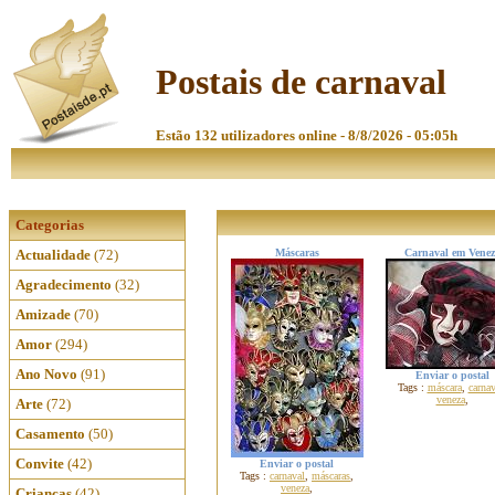
Postais de carnaval
Estão 132 utilizadores online - 8/8/2026 - 05:05h
Categorias
Actualidade
(72)
Máscaras
Carnaval em Venez
Agradecimento
(32)
Amizade
(70)
Amor
(294)
Ano Novo
(91)
Enviar o postal
Tags :
máscara
,
carnav
veneza
,
Arte
(72)
Casamento
(50)
Convite
(42)
Enviar o postal
Tags :
carnaval
,
máscaras
,
veneza
,
Crianças
(42)