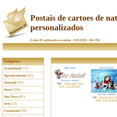
Postais de cartoes de na
personalizados
Estão 83 utilizadores online - 9/8/2026 - 04:19h
Categorias
Actualidade
(72)
feliz natal
Dia de Natal
Agradecimento
(32)
Enviar o postal
Amizade
(70)
Tags :
chegou natal
,
feliz
natal
,
votos de natal
,
Amor
(294)
Enviar o postal
Ano Novo
(91)
Tags :
festa de natal
,
di
natal
,
noite de natal
Arte
(72)
Casamento
(50)