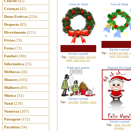
Convite
(42)
Coroa de Natal
Croa de Natal
Crianças
(42)
Datas Festivas
(224)
Desporto
(85)
Divertimento
(211)
Férias
(78)
Festas
(72)
Enviar o postal
Tags :
enfeites de natal
,
c
Enviar o postal
Futebol
(190)
natal
,
feliz natal
,
Tags :
enfeites natal
,
coroa de
natal
,
natal com cor
,
Informática
(25)
Natal em Londres
Pequeno Pai Natal
Melhoras
(26)
Motores
(165)
Mulheres
(85)
Música
(32)
Enviar o postal
Tags :
pai natal
,
londres
,
natal
,
Natal
(228)
Natureza
(207)
Paisagens
(152)
Enviar o postal
Tags :
natal
,
pai nata
Parabéns
(54)
pequeno
,