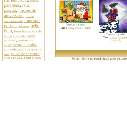
boa pascoa
,
filho
,
animais
,
parabens
,
feliz
pascoa
,
postais de
aniversario
,
felicitar
imprimir
nascimento bebe
,
Enviar o postal
postais
,
beijo
,
animacao
,
Tags :
natal
,
postais
,
email
,
bolo
,
boas festas
,
dia de
Enviar o postal
anos
,
aliancas
,
postais
Tags :
natal
,
pai nata
postais de
aniversario
,
chaminé
,
aniversario animados
,
amizade
,
postais animados de
chuva de coracoes
,
natal
,
votos bom natal
,
postal de anos
,
Postais - Envie um postal virtual grátis ou vário