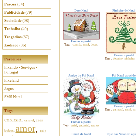
Páscoa
(54)
Doce Natal
Pinheiro de Natal
Publicidade
(79)
Sociedade
(98)
Trabalho
(49)
Tragédias
(67)
Enviar o postal
Zodíaco
(36)
Tags :
comida
,
natal
,
doces
,
Enviar o postal
Parceiros
Tags :
desenho
,
pinheiro
Fixando - Serviços -
Portugal
Amigo do Pai Natal
Pai Natal atrevido
Fixeland
Jogos
SMS Natal
Enviar o postal
Tags :
pai natal
,
natal
,
at
Tags
coracao
,
caes
carnaval
,
Enviar o postal
amor
,
Tags :
natal
,
pai natal
,
amigo
,
bebes
,
pai e
Email de Natal
Ups! Pai Natal em apu