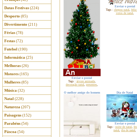
Enviar o postal
Datas Festivas
(224)
Tags :
chegou natal
,
feliz
votos de natal
,
Desporto
(85)
Divertimento
(211)
Férias
(78)
Festas
(72)
Futebol
(190)
Informática
(25)
Melhoras
(26)
Motores
(165)
Enviar o postal
Tags :
àrvore animada
,
Mulheres
(85)
decoração natal
,
presentes
,
Música
(32)
O melhor amigo do homem
Dia de Natal
Natal
(228)
Natureza
(207)
Paisagens
(152)
Parabéns
(54)
Enviar o postal
Tags :
noite de natal
,
fes
natal
,
dia de natal
,
Páscoa
(54)