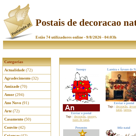
Postais de decoracao na
Estão 74 utilizadores online - 9/8/2026 - 04:03h
Categorias
Actualidade
(72)
Snoopy
Lareira e Árvore de N
Agradecimento
(32)
Amizade
(70)
Amor
(294)
Ano Novo
(91)
Enviar o postal
Tags :
decoração
,
árvor
natal
,
lareira
,
Arte
(72)
Enviar o postal
Tags :
decoração
,
snoopy
,
Casamento
(50)
luzes de natal
,
Convite
(42)
Presentes
feliz natal
Crianças
(42)