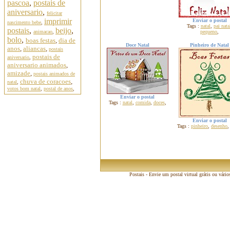
pascoa
,
postais de
aniversario
,
felicitar
imprimir
Enviar o postal
nascimento bebe
,
Tags :
natal
,
pai nata
postais
,
beijo
,
animacao
,
pequeno
,
bolo
,
boas festas
,
dia de
Doce Natal
Pinheiro de Natal
anos
,
aliancas
,
postais
postais de
aniversario
,
aniversario animados
,
amizade
,
postais animados de
chuva de coracoes
,
natal
,
votos bom natal
,
postal de anos
,
Enviar o postal
Tags :
natal
,
comida
,
doces
,
Enviar o postal
Tags :
pinheiro
,
desenho
Postais - Envie um postal virtual grátis ou vário