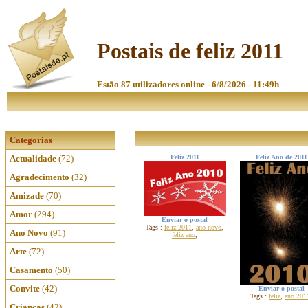
Postais de feliz 2011
Estão 87 utilizadores online - 6/8/2026 - 11:49h
Categorias
Actualidade
(72)
Feliz 2011
Feliz Ano de 2011
Agradecimento
(32)
Amizade
(70)
Amor
(294)
Enviar o postal
Tags :
feliz 2011
,
ano novo
,
Ano Novo
(91)
feliz ano
,
Arte
(72)
Casamento
(50)
Convite
(42)
Enviar o postal
Tags :
feliz
,
ano 201
Crianças
(42)