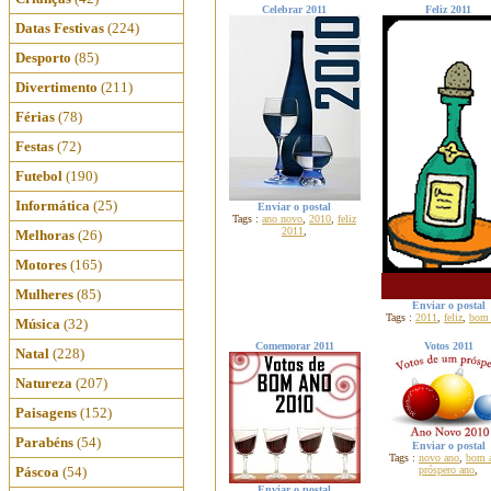
Celebrar 2011
Feliz 2011
Datas Festivas
(224)
Desporto
(85)
Divertimento
(211)
Férias
(78)
Festas
(72)
Futebol
(190)
Informática
(25)
Enviar o postal
Tags :
ano novo
,
2010
,
feliz
2011
,
Melhoras
(26)
Motores
(165)
Mulheres
(85)
Enviar o postal
Tags :
2011
,
feliz
,
bom 
Música
(32)
Comemorar 2011
Votos 2011
Natal
(228)
Natureza
(207)
Paisagens
(152)
Parabéns
(54)
Enviar o postal
Tags :
novo ano
,
bom 
Páscoa
(54)
próspero ano
,
Enviar o postal