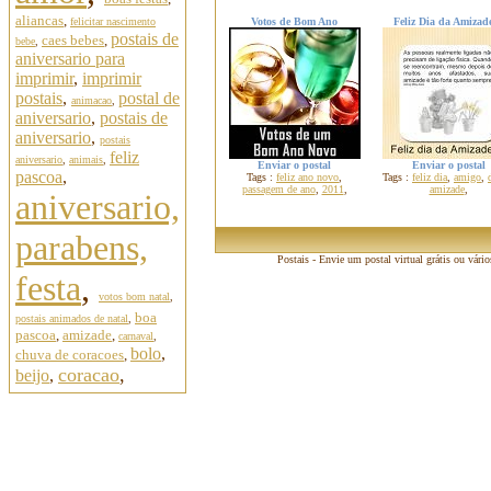
aliancas
,
felicitar nascimento
Votos de Bom Ano
Feliz Dia da Amizade
postais de
caes bebes
,
bebe
,
aniversario para
imprimir
,
imprimir
postais
,
postal de
animacao
,
aniversario
,
postais de
aniversario
,
postais
feliz
aniversario
,
animais
,
Enviar o postal
Enviar o postal
pascoa
,
Tags :
feliz ano novo
,
Tags :
feliz dia
,
amigo
,
passagem de ano
,
2011
,
amizade
,
aniversario,
parabens,
Postais - Envie um postal virtual grátis ou vári
festa
,
votos bom natal
,
boa
postais animados de natal
,
pascoa
,
amizade
,
carnaval
,
bolo
,
chuva de coracoes
,
coracao
,
beijo
,