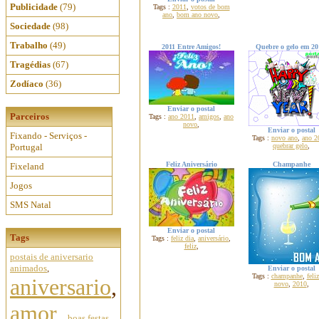
Publicidade
(79)
Tags :
2011
,
votos de bom
ano
,
bom ano novo
,
Sociedade
(98)
Trabalho
(49)
2011 Entre Amigos!
Quebre o gelo em 20
Tragédias
(67)
Zodíaco
(36)
Enviar o postal
Parceiros
Tags :
ano 2011
,
amigos
,
ano
novo
,
Enviar o postal
Fixando - Serviços -
Tags :
novo ano
,
ano 2
Portugal
quebrar gelo
,
Feliz Aniversário
Champanhe
Fixeland
Jogos
SMS Natal
Enviar o postal
Tags
Tags :
feliz dia
,
aniversário
,
feliz
,
postais de aniversario
animados
,
Enviar o postal
Tags :
champanhe
,
feli
aniversario
,
novo
,
2010
,
amor
,
boas festas
,