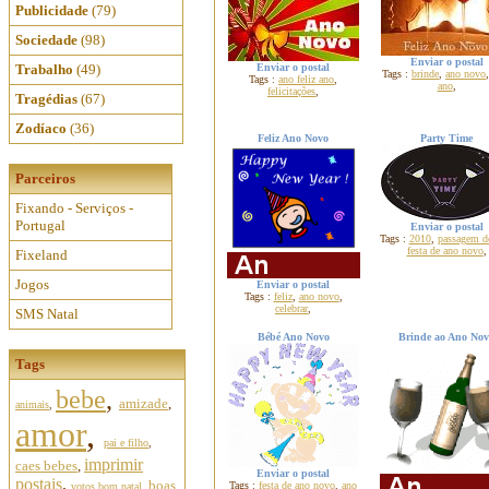
Publicidade
(79)
Sociedade
(98)
Enviar o postal
Trabalho
(49)
Enviar o postal
Tags :
brinde
,
ano novo
Tags :
ano feliz ano
,
ano
,
felicitações
,
Tragédias
(67)
Zodíaco
(36)
Feliz Ano Novo
Party Time
Parceiros
Fixando - Serviços -
Portugal
Enviar o postal
Tags :
2010
,
passagem d
festa de ano novo
,
Fixeland
Jogos
Enviar o postal
Tags :
feliz
,
ano novo
,
celebrar
,
SMS Natal
Bébé Ano Novo
Brinde ao Ano No
Tags
bebe
,
amizade
,
animais
,
amor
,
pai e filho
,
imprimir
caes bebes
,
Enviar o postal
postais
,
boas
Tags :
festa de ano novo
,
ano
votos bom natal
,