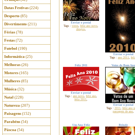
Datas Festivas
(224)
Desporto
(85)
Enviar o postal
Divertimento
(211)
Tags :
votos
,
feliz ano novo
,
desejos
,
Férias
(78)
Festas
(72)
Futebol
(190)
Enviar o postal
Informática
(25)
Tags :
ano 2011
,
feli
Melhoras
(26)
Feliz 2011
Votos de Bom An
Motores
(165)
Mulheres
(85)
Música
(32)
Enviar o postal
Tags :
ano novo
,
feliz ano
,
Natal
(228)
feliz 2011
,
Natureza
(207)
Enviar o postal
Tags :
2011
,
feliz ano 
passagem de ano
,
Paisagens
(152)
Parabéns
(54)
Um Ano Feliz
Brinde
Páscoa
(54)