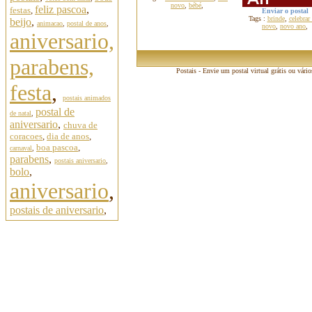
novo
,
bébé
,
feliz pascoa
,
festas
,
Enviar o postal
Tags :
brinde
,
celebrar
beijo
,
animacao
,
postal de anos
,
novo
,
novo ano
,
aniversario,
parabens,
Postais - Envie um postal virtual grátis ou vári
festa
,
postais animados
postal de
de natal
,
aniversario
,
chuva de
coracoes
,
dia de anos
,
boa pascoa
,
carnaval
,
parabens
,
postais aniversario
,
bolo
,
aniversario
,
postais de aniversario
,