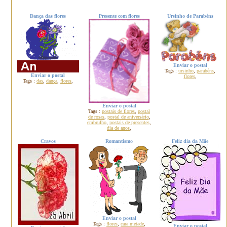
Dança das flores
Presente com flores
Ursinho de Parabéns
Enviar o postal
Tags :
ursinho
,
parabéns
,
Enviar o postal
flores
,
Tags :
das
,
dança
,
flores
,
Enviar o postal
Tags :
postais de flores
,
postal
de rosas
,
postal de aniversário
,
embrulho
,
postais de presentes
,
dia de anos
,
Cravos
Romantismo
Feliz dia da Mãe
Enviar o postal
Tags :
flores
,
cara metade
,
Enviar o postal