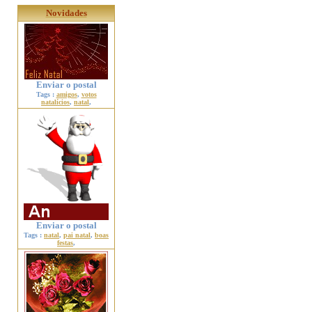
Novidades
Enviar o postal
Tags :
amigos
,
votos
natalícios
,
natal
,
Enviar o postal
Tags :
natal
,
pai natal
,
boas
festas
,