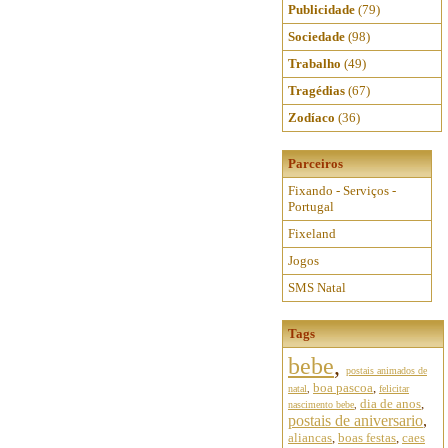
Publicidade
(79)
Sociedade
(98)
Trabalho
(49)
Tragédias
(67)
Zodíaco
(36)
Parceiros
Fixando - Serviços -
Portugal
Fixeland
Jogos
SMS Natal
Tags
bebe
,
postais animados de
boa pascoa
,
natal
,
felicitar
dia de anos
,
nascimento bebe
,
postais de aniversario
,
aliancas
,
boas festas
,
caes