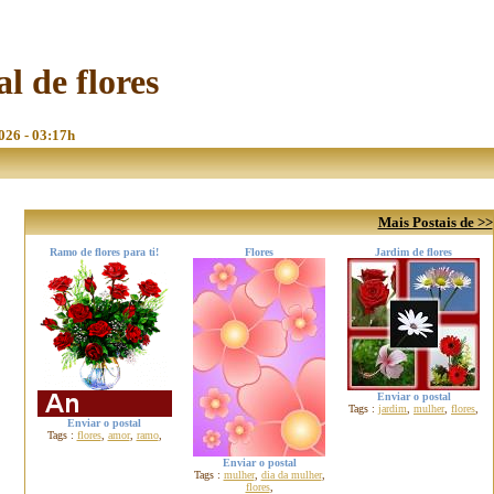
al de flores
2026 - 03:17h
Mais Postais de >>
Ramo de flores para ti!
Flores
Jardim de flores
Enviar o postal
Tags :
jardim
,
mulher
,
flores
,
Enviar o postal
Tags :
flores
,
amor
,
ramo
,
Enviar o postal
Tags :
mulher
,
dia da mulher
,
flores
,