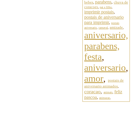
parabens
,
bebes
,
chuva de
coracoes
,
pai e filho
,
imprimir postais
,
postais de aniversario
para imprimir
,
postais
amizade
,
aniversario
,
carnaval
,
aniversario,
parabens,
festa
,
aniversario
,
amor
,
postais de
aniversario animados
,
coracao
,
feliz
animais
,
pascoa
,
animacao
,