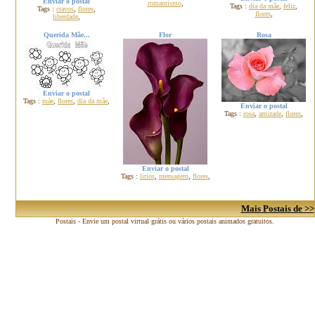
Enviar o postal
romantismo
,
Tags :
dia da mãe
,
feliz
,
Tags :
cravos
,
flores
,
flores
,
liberdade
,
Querida Mãe...
Flor
Rosa
Enviar o postal
Tags :
mãe
,
flores
,
dia da mãe
,
Enviar o postal
Tags :
rosa
,
amizade
,
flores
,
Enviar o postal
Tags :
lirios
,
mensagem
,
flores
,
Mais Postais de >>
Postais - Envie um postal virtual grátis ou vários postais animados gratuitos.