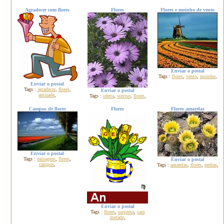
Agradecer com flores
Flores
Flores e moinho de vento
Enviar o postal
Tags :
flores
,
vento
,
moinho
,
Enviar o postal
Tags :
agradecer
,
flores
,
Enviar o postal
amizade
,
Tags :
oferta
,
sorriso
,
flores
,
Campos de flores
Flores
Flores amarelas
Enviar o postal
Tags :
paisagem
,
flores
,
Enviar o postal
campos
,
Tags :
amarelas
,
flores
,
pedras
,
Enviar o postal
Tags :
flores
,
surpresa
,
cara
metade
,