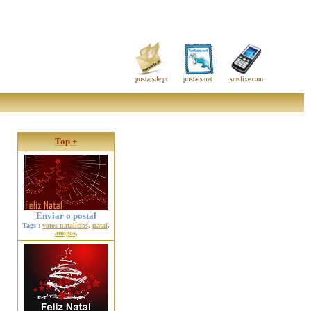
postaisde.pt
postais.net
smsfixe.com
Top +
Enviar o postal
Tags :
votos natalícios
,
natal
,
amigos
,