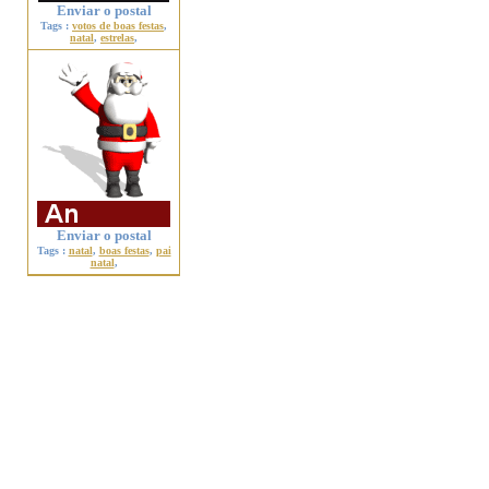
Enviar o postal
Tags :
votos de boas festas
,
natal
,
estrelas
,
Enviar o postal
Tags :
natal
,
boas festas
,
pai
natal
,