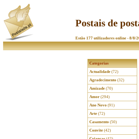
Postais de post
Estão 177 utilizadores online - 8/8/
Categorias
Actualidade
(72)
Agradecimento
(32)
Amizade
(70)
Amor
(294)
Ano Novo
(91)
Arte
(72)
Casamento
(50)
Convite
(42)
Crianças
(42)