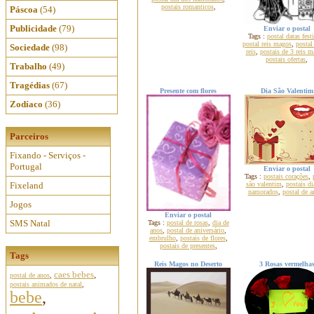
postais romanticos
,
Páscoa
(54)
Publicidade
(79)
Enviar o postal
Tags :
postal datas fest
postal reis magos
,
postal
Sociedade
(98)
reis
,
postais de 3 reis 
postais ofertas
,
Trabalho
(49)
Tragédias
(67)
Presente com flores
Dia São Valentim
Zodíaco
(36)
Parceiros
Fixando - Serviços -
Portugal
Enviar o postal
Tags :
postais corações
,
Fixeland
são valentim
,
postais di
namorados
,
postal de 
Jogos
Enviar o postal
SMS Natal
Tags :
postal de rosas
,
dia de
anos
,
postal de aniversário
,
embrulho
,
postais de flores
,
postais de presentes
,
Tags
Reis Magos no Deserto
3 Rosas vermelha
caes bebes
,
postal de anos
,
postais animados de natal
,
bebe
,