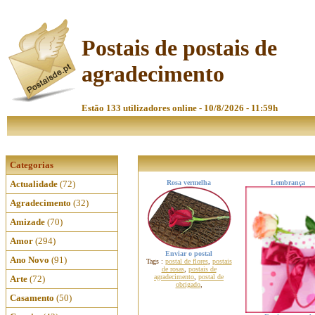
Postais de postais de
agradecimento
Estão 133 utilizadores online - 10/8/2026 - 11:59h
Categorias
Actualidade
(72)
Rosa vermelha
Lembrança
Agradecimento
(32)
Amizade
(70)
Amor
(294)
Enviar o postal
Ano Novo
(91)
Tags :
postal de flores
,
postais
de rosas
,
postais de
agradecimento
,
postal de
Arte
(72)
obrigado
,
Casamento
(50)