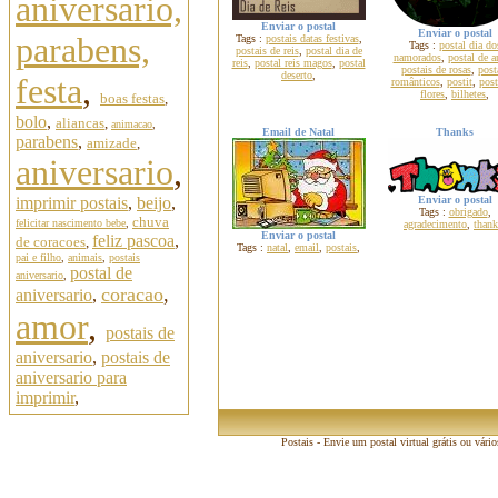
aniversario,
Enviar o postal
Enviar o postal
parabens,
Tags :
postais datas festivas
,
Tags :
postal dia do
postais de reis
,
postal dia de
namorados
,
postal de 
reis
,
postal reis magos
,
postal
postais de rosas
,
post
deserto
,
festa
,
românticos
,
postit
,
post
flores
,
bilhetes
,
boas festas
,
bolo
,
aliancas
,
animacao
,
Email de Natal
Thanks
parabens
,
amizade
,
aniversario
,
imprimir postais
,
beijo
,
Enviar o postal
Tags :
obrigado
,
chuva
felicitar nascimento bebe
,
agradecimento
,
thank
Enviar o postal
feliz pascoa
,
de coracoes
,
Tags :
natal
,
email
,
postais
,
pai e filho
,
animais
,
postais
postal de
aniversario
,
coracao
,
aniversario
,
amor
,
postais de
aniversario
,
postais de
aniversario para
imprimir
,
Postais - Envie um postal virtual grátis ou vári